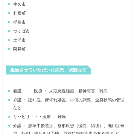
牛久市
利根町
稲敷市
つくば市
土浦市
阿見町
担当させていただいた疾患、状態など
看護・・・医療 ： 末期悪性腫瘍、精神障害、難病
介護 ： 認知症、床ずれ処置、排便の調整、全身状態の管理
など
リハビリ・・・医療 ： 難病
介護 ： 脳卒中後遺症、整形疾患（慢性、術後）、廃用症候
群、転倒・寝たきり予防、既往に精神疾患のある方 など