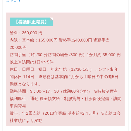
ます。）
【看護師正職員】
給料：260,000 円
内訳：基本給：165,000円 資格手当40,000円 皆勤手当
20,000円
訪問手当（1件/60 分訪問の場合 /800 円）1か月約 35,000 円
以上※訪問は1日4〜5件
休日：日曜日、祝日、年末年始（12/30 1/3 ）：シフト制年
間休日 114日 ※勤務は基本的に月から土曜日の中の週5日
勤務となります。
勤務時間：9：00〜17：30（休憩60分含む） ※時短制度有
福利厚生：通勤 費全額支給・制服貸与・社会保険完備・訪問
車両貸与
賞与：年2回支給（2018年実績 基本給×2.4ヵ月）※支給は会
社業績により変動