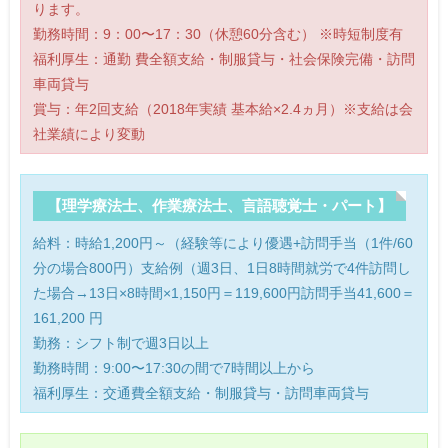
ります。
勤務時間：9：00〜17：30（休憩60分含む） ※時短制度有
福利厚生：通勤 費全額支給・制服貸与・社会保険完備・訪問
車両貸与
賞与：年2回支給（2018年実績 基本給×2.4ヵ月）※支給は会
社業績により変動
【理学療法士、作業療法士、言語聴覚士・パート】
給料：時給1,200円～（経験等により優遇+訪問手当（1件/60
分の場合800円）支給例（週3日、1日8時間就労で4件訪問し
た場合→13日×8時間×1,150円＝119,600円訪問手当41,600＝
161,200 円
勤務：シフト制で週3日以上
勤務時間：9:00〜17:30の間で7時間以上から
福利厚生：交通費全額支給・制服貸与・訪問車両貸与