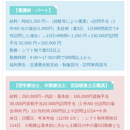
【看護師・パート】
給料：時給1,250 円～（経験等により優遇）+訪問手当（1
件/60 分の場合/1,000円）支給例（週3日、1日8時間就労で4
件訪問した場合）→13日×8時間× 1,250 円＝130,000円訪問
手当 52,000 円＝182,000 円
勤務：シフト制で週3日以上
勤務時間：9:00〜17:30の間で5時間以上から
福利厚生：交通費全額支給・制服貸与・訪問車両貸与
【理学療法士、作業療法士、言語聴覚士正職員】
給料：250,000円～内訳：基本給：165,000円資格手当
30,000円皆勤手当20,000円訪問手当（1 件/60 分訪問の場
合/800 円）1か月約35,000円以上※訪問は1日4〜5 件
休日：日曜日、年末年始（12/30 1/3 ）：シフト制年間休日
114日 ※勤務は基本的に月から土曜日の中の週5日勤務とな